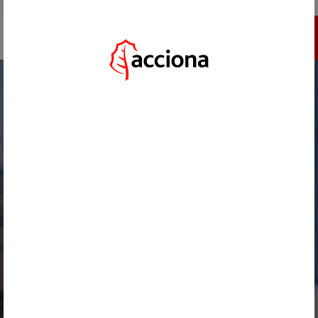
IR A ACCIONA.COM
INSCRÍBETE
HOME
/
RETOS
/
DIGITALIZACIÓN AVANZADA DE EMPLAZAMIENTOS EÓLICOS EN FASE DE DISEÑO Y
EN VIGILANCIA DE ACTIVOS
VOLVER
DIGITALIZACIÓN AVANZADA DE
EMPLAZAMIENTOS EÓLICOS EN FASE
DE DISEÑO Y EN VIGILANCIA DE
ACTIVOS
*********inherits