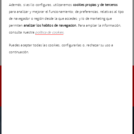
climatológicas? ¿Cómo mejoramos el crecimiento de
Además, si así lo configuras, utilizaremos
cookies propias y de terceros
vegetación y su invasión en las instalaciones? ¿Cómo
para analizar y mejorar el funcionamiento; de preferencias, relativas al tipo
mejoramos la predictibilidad en las operaciones de
de navegador o región desde la que accedes; y/o de marketing que
mantenimiento?
permiten
analizar los hábitos de navegación.
Para ampliar la información,
consulta nuestra
política de cookies
.
Puedes aceptar todas las cookies, configurarlas o, rechazar su uso a
continuación.
DESCUBRE NUESTROS RETOS