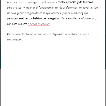
Además, si así lo configuras, utilizaremos
cookies propias y de terceros
para analizar y mejorar el funcionamiento; de preferencias, relativas al tipo
de navegador o región desde la que accedes; y/o de marketing que
permiten
analizar los hábitos de navegación.
Para ampliar la información,
consulta nuestra
política de cookies
.
Puedes aceptar todas las cookies, configurarlas o, rechazar su uso a
continuación.
¿TIENES UNA PROPUESTA Y QUIERES
HACERLA REALIDAD?
Si eres una startup, scaleup o spin off propón aquí tu idea.