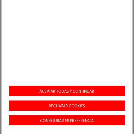
Gestión del agua no contabilizada en agricultura
Soluciones circulares para la mejora operativa de las infraestructuras de agua
IR A ACCIONA.COM
CONTACTO
POLÍTICA DE PRIVACIDAD
NOTA LEGAL
COOKIES
ACEPTAR TODAS Y CONTINUAR
MAPA WEB
CANAL ÉTICO
RECHAZAR COOKIES
CONFIGURAR MI PREFERENCIA