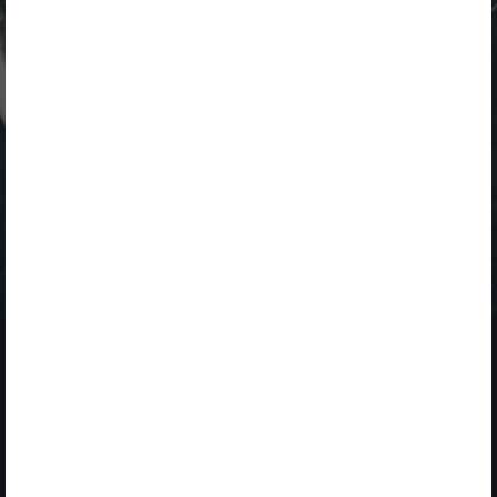
FEBRUARY 1
LANZAMIENTO DE
NUEVOS RETOS
SOLUCIONES
FINALIZADO
ENERGÍA
DURACIÓN
PROGRAMA