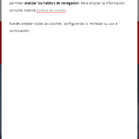
permiten
analizar los hábitos de navegación.
Para ampliar la información,
consulta nuestra
política de cookies
.
Puedes aceptar todas las cookies, configurarlas o, rechazar su uso a
continuación.
DESCUBRE NUESTROS RETOS
REMOTO
FINALIZADO
Digitalización avanzada de emplazamientos eólicos
en fase de diseño y en vigilancia de activos