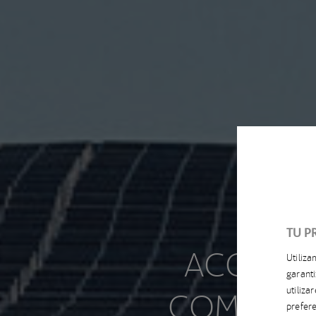
TU P
ACCIONA
Utiliz
garanti
COMO UN 
utiliz
prefere