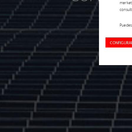
market
TRA
consul
Puedes 
CONFIGURAR