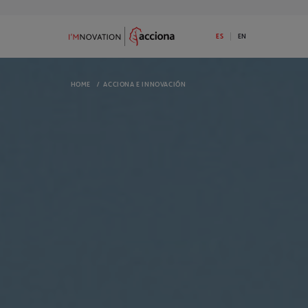
ES
EN
HOME
/
ACCIONA E INNOVACIÓN
9
73
SOBRE I’MNOVATION
PROGRAMA
Descubre la apuesta de ACCIONA por la
Dispones de 1
innovación
I’MNOVATION 
RETOS ABIERTOS
RETOS FINAL
Tenemos retos abiertos. ¿Tienes una
Mira los reto
solución disruptiva para alguno de ellos?
¡Seguro que p
ECOSISTEMA
ACTUALI
Somos una plataforma de innovación
Mira las últi
abierta y generamos oportunidades para
informado
nuestro ecosistema