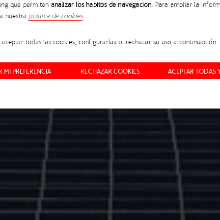
ing que permiten
analizar los hábitos de navegación.
Para ampliar la inform
NSFORMACIÓN SOSTEN
ta nuestra
política de cookies
.
aceptar todas las cookies, configurarlas o, rechazar su uso a continuación.
SOBRE I’MNOVATION
 MI PREFERENCIA
RECHAZAR COOKIES
ACEPTAR TODAS 