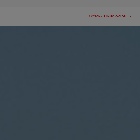
ACCIONA E INNOVACIÓN
S E INICIATIVAS
CASOS DE ÉXITO
 iniciativa en proceso:
Inspírate en las startups que han
participado en I'MNOVATION
2026
IZADOS
s que hemos realizado.
ueden inspirarte!
DAD
CONTACTO
mas noticias y mantente
Habla con nosotros y cuéntanos lo que
necesitas
IR A PORTADA DE RETOS