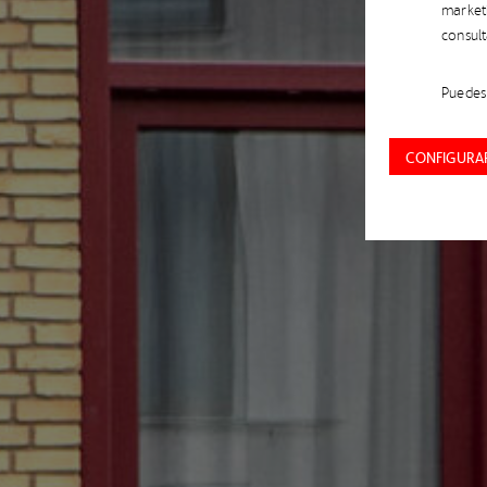
market
consul
Puedes 
CONFIGURAR