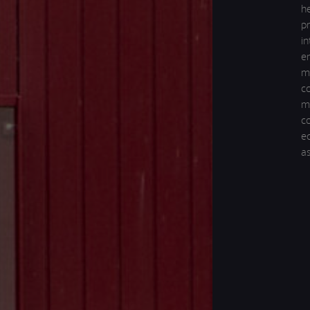
he
p
in
e
ma
c
m
c
e
a