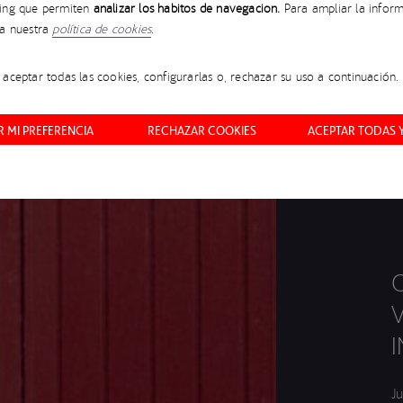
ing que permiten
analizar los hábitos de navegación.
Para ampliar la inform
ta nuestra
política de cookies
.
aceptar todas las cookies, configurarlas o, rechazar su uso a continuación.
 MI PREFERENCIA
RECHAZAR COOKIES
ACEPTAR TODAS 
J