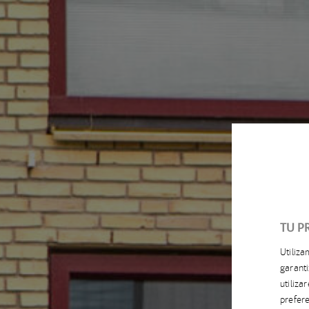
TU P
Utiliz
garanti
utiliz
prefere