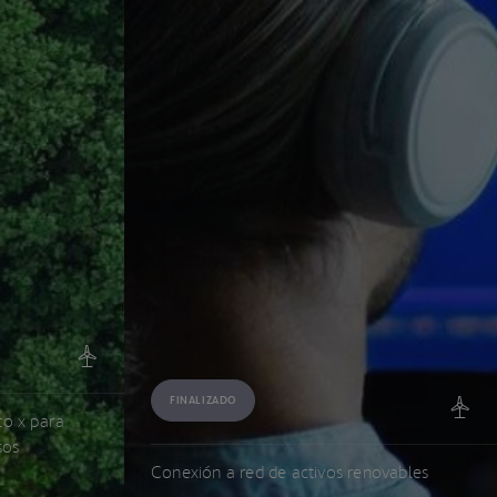
FINALIZADO
to x para
sos
Conexión a red de activos renovables