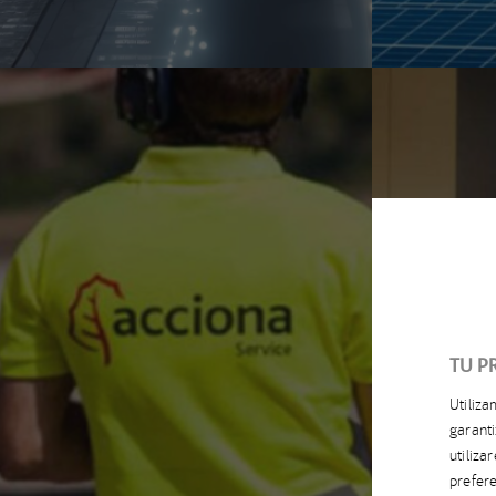
TU P
Utiliz
garanti
utiliz
prefere