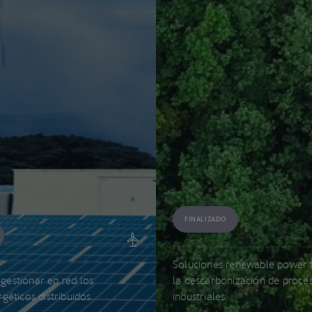
FINALIZADO
Soluciones renewable power 
estionar en red los
la descarbonización de proce
géticos distribuidos
industriales