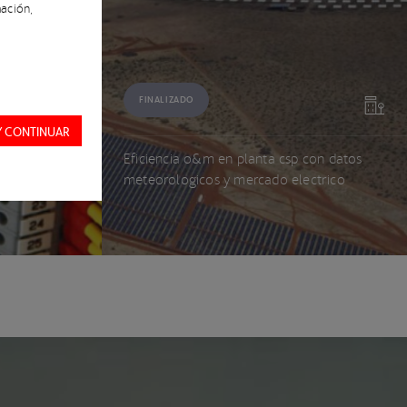
ación,
FINALIZADO
Y CONTINUAR
obras
Eficiencia o&m en planta csp con datos
poral
meteorologicos y mercado electrico