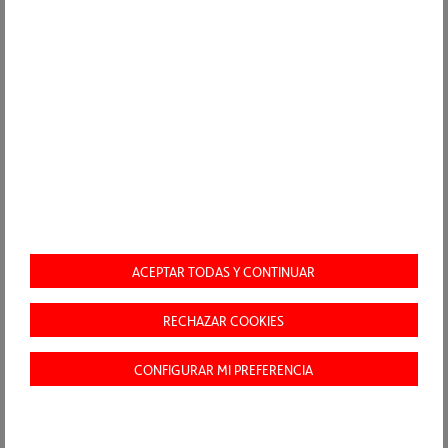
Soluciones circulares para la mejora operativa de las infraestructuras de agua
IR A ACCIONA.COM
CONTACTO
POLÍTICA DE PRIVACIDAD
NOTA LEGAL
COOKIES
ACEPTAR TODAS Y CONTINUAR
MAPA WEB
CANAL ÉTICO
RECHAZAR COOKIES
CONFIGURAR MI PREFERENCIA