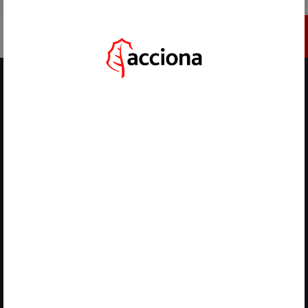
IR A ACCIONA.COM
INSCRÍBETE
HOME
/
ACTUALIDAD
/
ACCIONA I’MNOVATION REFUERZA SU POSICIONAMIENTO EN EL ECOSISTEMA DE
INNOVACIÓN EN B-VENTURE 2026
VOLVER
22 DE ABRIL, 2026
ACCIONA I’MNOVATION
REFUERZA SU
POSICIONAMIENTO EN EL
ECOSISTEMA DE INNOVACIÓN
EN B-VENTURE 2026