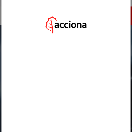
IR A ACCIONA.COM
INSCRÍBETE
HOME
/
RETOS
/
APLICACIÓN DE INTELIGENCIA ARTIFICIAL SOBRE DATOS NO PARAMETRIZADOS EN
OBRAS CONSTRUCTIVAS
VOLVER
APLICACIÓN DE INTELIGENCIA
ARTIFICIAL SOBRE DATOS NO
PARAMETRIZADOS EN OBRAS
CONSTRUCTIVAS
*********inherits