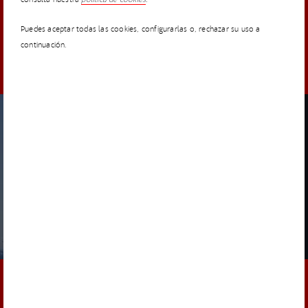
Puedes aceptar todas las cookies, configurarlas o, rechazar su uso a
continuación.
DESCUBRE NUESTROS RETOS
REMOTO
FINALIZADO
Digitalización avanzada de emplazamientos eólicos
en fase de diseño y en vigilancia de activos
¿TIENES UNA IDEA O PROYECTO?