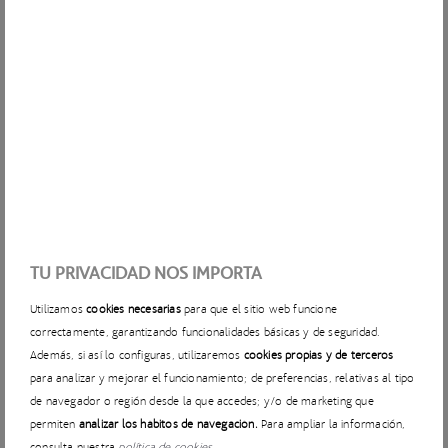
Por ello, necesitamos encontrar soluciones que nos permita
extraer conocimientos sobre toda la documentación y el
conocimiento generado teniendo presente que se trata de
datos semiestructurados. ¿Cómo podemos hacer más
accesible el conocimiento interno de Acciona? ¿Cómo
podemos mejorar el conocimiento de los requisitos de los
clientes? ¿Cómo obtener la información sobre las
soluciones aplicadas en nuestras obras ante problemas
habituales surgidos en obra? ¿Cómo podemos detectar
aspectos relevantes en los contratos? ¿Cómo obtener
información en tiempo real de todas las licitaciones activas?
TU PRIVACIDAD NOS IMPORTA
¿Cómo poder obtener información actualizada en las obras
que se están ejecutando en las distintas obras de Acciona en
Utilizamos
cookies necesarias
para que el sitio web funcione
todo el mundo?
correctamente, garantizando funcionalidades básicas y de seguridad.
Además, si así lo configuras, utilizaremos
cookies propias y de terceros
para analizar y mejorar el funcionamiento; de preferencias, relativas al tipo
de navegador o región desde la que accedes; y/o de marketing que
permiten
analizar los hábitos de navegación.
Para ampliar la información,
consulta nuestra
política de cookies
.