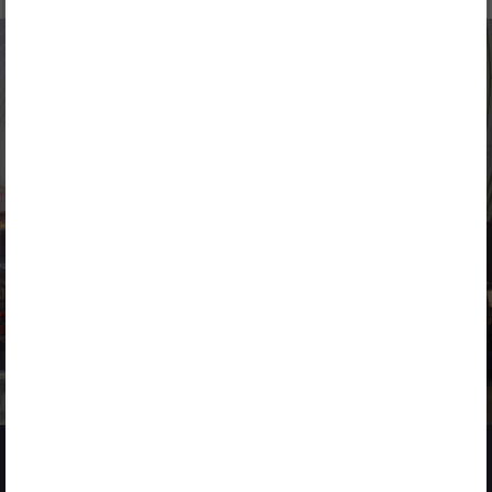
NOTICIAS
3 MARZO 2026
GEPRODE – Predicción geológica avanzada para proyectos
de tunelización con TBM
NOTICIAS
2 MARZO 2026
ACCIONA impulsa la innovación en 4YFN dentro del Mobile
World Congress