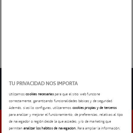
AGROW es una empresa que, persiguiendo un impacto
hídrico positivo, empodera a las empresas a liderar el
camino hacia la sostenibilidad hídrica. A través de las últimas
tecnologías, Agrow garantiza la medición, optimización y la
compensación de agua de las empresas, preservando y
recuperando las cuencas donde estas operan.
TU PRIVACIDAD NOS IMPORTA
COMPARTIR
NEWSLETTER
Utilizamos
cookies necesarias
para que el sitio web funcione
correctamente, garantizando funcionalidades básicas y de seguridad.
Además, si así lo configuras, utilizaremos
cookies propias y de terceros
para analizar y mejorar el funcionamiento; de preferencias, relativas al tipo
de navegador o región desde la que accedes; y/o de marketing que
DESCUBRE LO MÁS DESTACADO
permiten
analizar los hábitos de navegación.
Para ampliar la información,