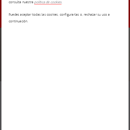
consulta nuestra
política de cookies
.
MANTENTE ACTUALIZADO
Puedes aceptar todas las cookies, configurarlas o, rechazar su uso a
continuación.
NOTICIAS
17 MARZO 2026
I’MNOVATION 2026 amplía el plazo de su convocatoria
hasta el 30 de abril
NOTICIAS
5 MARZO 2026
I’MNOVATION no tiene fronteras: cómo colaborar con
ACCIONA desde cualquier parte del mundo