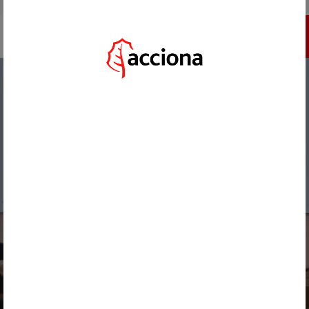
IR A ACCIONA.COM
INSCRÍBETE
HOME
/
ACTUALIDAD
/
ACCIONA Y AGROW LANZAN LIVE WATER FOOTPRINT: LA SOLUCIÓN AVANZADA
PARA UNA GESTIÓN HÍDRICA EFICIENTE Y SOSTENIBLE EN TIEMPO REAL
VOLVER
02 DE JUNIO, 2025
ACCIONA Y AGROW LANZAN
LIVE WATER FOOTPRINT: LA
SOLUCIÓN AVANZADA PARA
UNA GESTIÓN HÍDRICA
EFICIENTE Y SOSTENIBLE EN