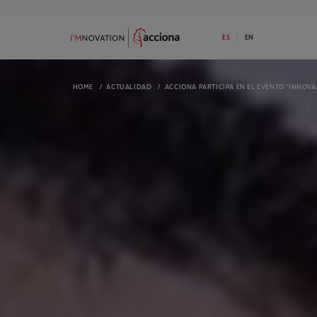
ES
EN
HOME
/
ACTUALIDAD
/
ACCIONA PARTICIPA EN EL EVENTO “INNOVA
9
73
SOBRE I’MNOVATION
PROGRAMA
Descubre la apuesta de ACCIONA por la
Dispones de 1
innovación
I’MNOVATION 
RETOS ABIERTOS
RETOS FINAL
Tenemos retos abiertos. ¿Tienes una
Mira los reto
solución disruptiva para alguno de ellos?
¡Seguro que p
ECOSISTEMA
ACTUALI
Somos una plataforma de innovación
Mira las últi
abierta y generamos oportunidades para
informado
nuestro ecosistema