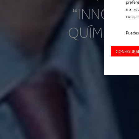
prefere
“INNOVACI
market
consul
QUÍMICA P
Puedes 
CONFIGURAR