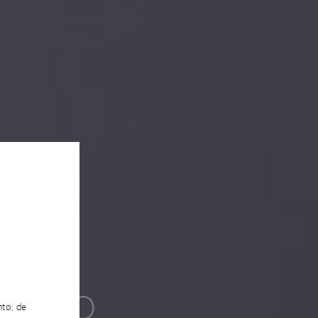
EVENTO
nto; de