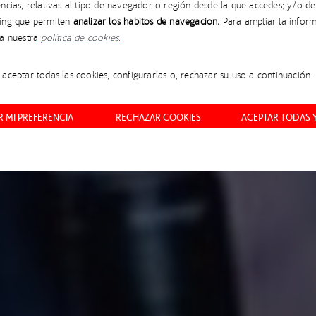
ncias, relativas al tipo de navegador o región desde la que accedes; y/o de
ONES EN QUÍMICA E 
ing que permiten
analizar los hábitos de navegación.
Para ampliar la inform
ta nuestra
política de cookies
.
ARA UN FUTURO SOST
aceptar todas las cookies, configurarlas o, rechazar su uso a continuación.
DOHA
 MI PREFERENCIA
RECHAZAR COOKIES
ACEPTAR TODAS 