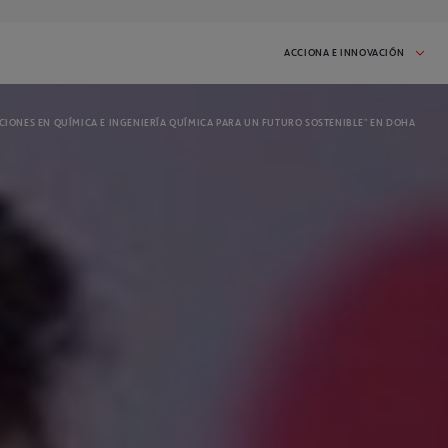
ACCIONA E INNOVACIÓN
CIONES EN QUÍMICA E INGENIERÍA QUÍMICA PARA UN FUTURO SOSTENIBLE” EN DOHA
S E INICIATIVAS
CASOS DE ÉXITO
 iniciativa en proceso:
Inspírate en las startups que han
participado en I'MNOVATION
2026
IZADOS
s que hemos realizado.
ueden inspirarte!
DAD
CONTACTO
mas noticias y mantente
Habla con nosotros y cuéntanos lo que
necesitas
IR A PORTADA DE RETOS