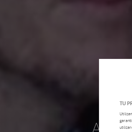
TU P
Utiliz
ACCIO
garanti
utiliz