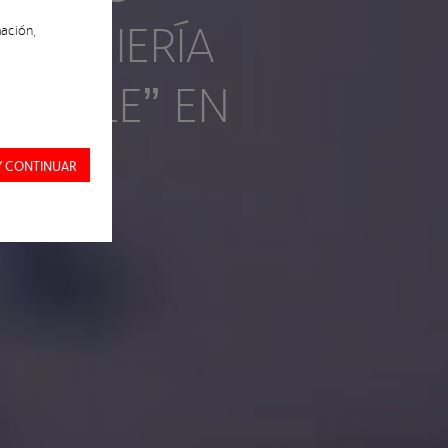
INGENIERÍA
ación,
ENIBLE” EN
Y CONTINUAR