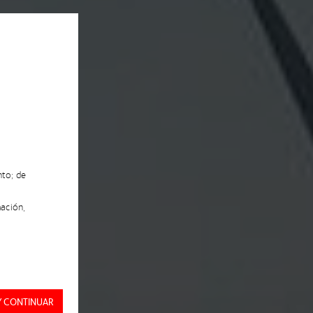
nto; de
ación,
Y CONTINUAR