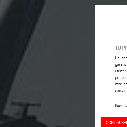
TU P
Utiliz
garanti
utiliz
prefere
market
consul
Puedes 
CONFIGURAR