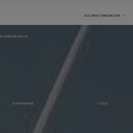
ACCIONA E INNOVACIÓN
 DE ENERGÍA EÓLICA
S E INICIATIVAS
CASOS DE ÉXITO
 iniciativa en proceso:
Inspírate en las startups que han
participado en I'MNOVATION
2026
IZADOS
s que hemos realizado.
ueden inspirarte!
DAD
CONTACTO
mas noticias y mantente
Habla con nosotros y cuéntanos lo que
14 NOVIEMBRE
1 JULIO
necesitas
IR A PORTADA DE RETOS