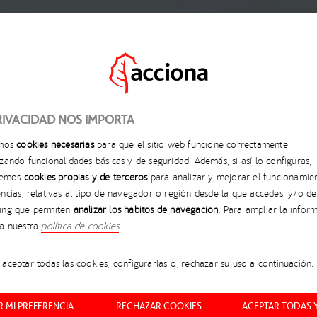
RIVACIDAD NOS IMPORTA
amos
cookies necesarias
para que el sitio web funcione correctamente,
zando funcionalidades básicas y de seguridad. Además, si así lo configuras,
aremos
cookies propias y de terceros
para analizar y mejorar el funcionamie
MEJORA DE LA
ncias, relativas al tipo de navegador o región desde la que accedes; y/o de
ing que permiten
analizar los hábitos de navegación.
Para ampliar la inform
EFICIENCIA DE LAS
ta nuestra
política de cookies
.
INSTALACIONES DE
ENERGÍA EÓLICA
aceptar todas las cookies, configurarlas o, rechazar su uso a continuación.
 MI PREFERENCIA
RECHAZAR COOKIES
ACEPTAR TODAS 