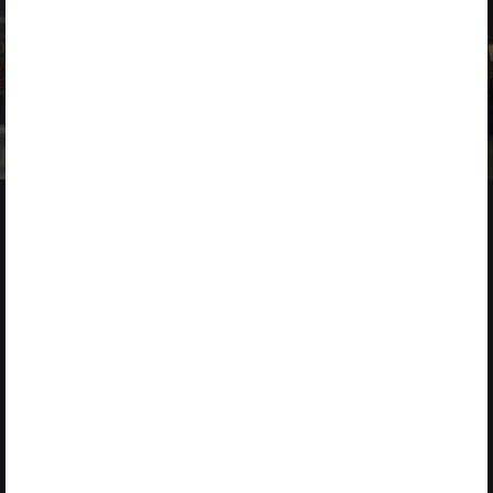
NOTICIAS
2 MARZO 2026
ACCIONA impulsa la innovación en 4YFN dentro del Mobile
World Congress
2025
CORPORATE STARTUP STARS
Global Award