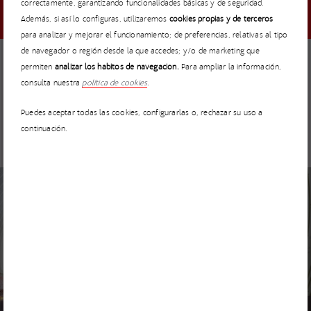
correctamente, garantizando funcionalidades básicas y de seguridad.
Además, si así lo configuras, utilizaremos
cookies propias y de terceros
para analizar y mejorar el funcionamiento; de preferencias, relativas al tipo
de navegador o región desde la que accedes; y/o de marketing que
permiten
analizar los hábitos de navegación.
Para ampliar la información,
NOTICIAS
5 MARZO 2026
consulta nuestra
política de cookies
.
I’MNOVATION no tiene fronteras: cómo colaborar con
Puedes aceptar todas las cookies, configurarlas o, rechazar su uso a
ACCIONA desde cualquier parte del mundo
continuación.
NOTICIAS
3 MARZO 2026
GEPRODE – Predicción geológica avanzada para proyectos
de tunelización con TBM