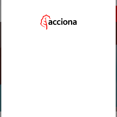
IR A ACCIONA.COM
INSCRÍBETE
HOME
/
ACTUALIDAD
/
I’MNOVATION 2026 AMPLÍA EL PLAZO DE SU CONVOCATORIA HASTA EL 30 DE
ABRIL
VOLVER
17 DE MARZO, 2026
I’MNOVATION 2026 AMPLÍA EL
PLAZO DE SU CONVOCATORIA
HASTA EL 30 DE ABRIL