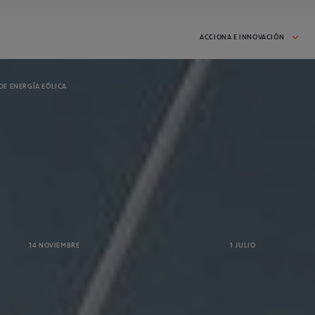
ACCIONA E INNOVACIÓN
 DE ENERGÍA EÓLICA
S E INICIATIVAS
CASOS DE ÉXITO
 iniciativa en proceso:
Inspírate en las startups que han
participado en I'MNOVATION
2026
IZADOS
s que hemos realizado.
ueden inspirarte!
DAD
CONTACTO
mas noticias y mantente
Habla con nosotros y cuéntanos lo que
14 NOVIEMBRE
1 JULIO
necesitas
IR A PORTADA DE RETOS