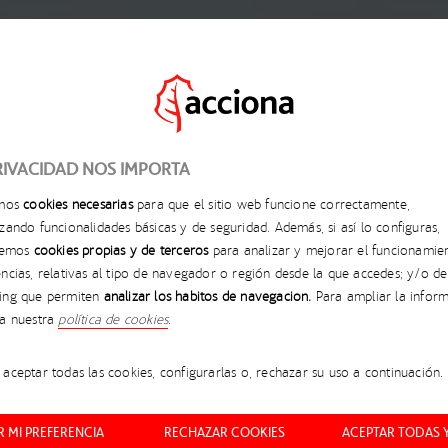
RIVACIDAD NOS IMPORTA
amos
cookies necesarias
para que el sitio web funcione correctamente,
zando funcionalidades básicas y de seguridad. Además, si así lo configuras,
aremos
cookies propias y de terceros
para analizar y mejorar el funcionamie
MEJORA DE LA
ncias, relativas al tipo de navegador o región desde la que accedes; y/o de
ing que permiten
analizar los hábitos de navegación.
Para ampliar la inform
EFICIENCIA DE LAS
ta nuestra
política de cookies
.
INSTALACIONES DE
ENERGÍA EÓLICA
aceptar todas las cookies, configurarlas o, rechazar su uso a continuación.
 MI PREFERENCIA
RECHAZAR COOKIES
ACEPTAR TODAS 