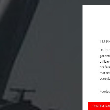
TU P
Utiliz
garanti
utiliz
prefere
market
consul
Puedes 
CONFIGURAR