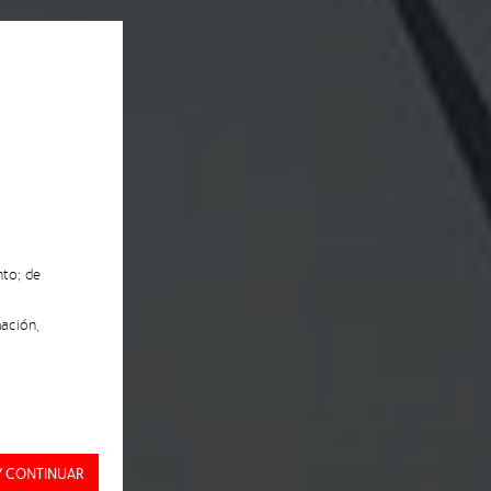
nto; de
ación,
Y CONTINUAR