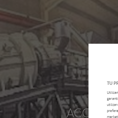
TU P
Utiliz
garanti
utiliz
ACCIONA
prefere
market