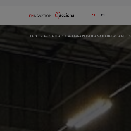
ES
EN
HOME
/
ACTUALIDAD
/
ACCIONA PRESENTA SU TECNOLOGÍA DE REC
9
73
SOBRE I’MNOVATION
PROGRAMA
Descubre la apuesta de ACCIONA por la
Dispones de 1
innovación
I’MNOVATION 
RETOS ABIERTOS
RETOS FINAL
Tenemos retos abiertos. ¿Tienes una
Mira los reto
solución disruptiva para alguno de ellos?
¡Seguro que p
ECOSISTEMA
ACTUALI
Somos una plataforma de innovación
Mira las últi
abierta y generamos oportunidades para
informado
nuestro ecosistema