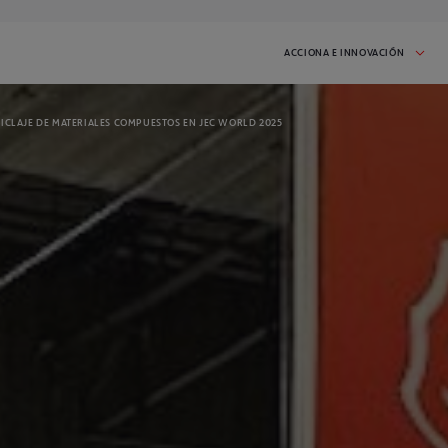
ACCIONA E INNOVACIÓN
ICLAJE DE MATERIALES COMPUESTOS EN JEC WORLD 2025
S E INICIATIVAS
CASOS DE ÉXITO
 iniciativa en proceso:
Inspírate en las startups que han
participado en I'MNOVATION
2026
IZADOS
s que hemos realizado.
ueden inspirarte!
DAD
CONTACTO
mas noticias y mantente
Habla con nosotros y cuéntanos lo que
necesitas
IR A PORTADA DE RETOS