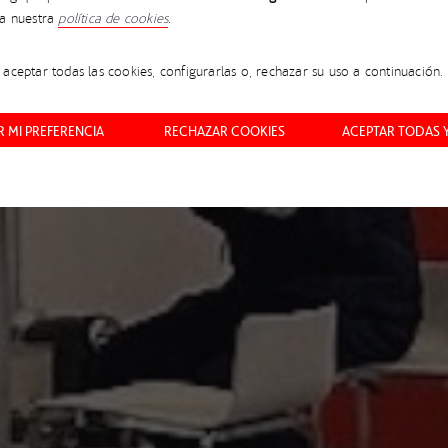
 DE MATERIALES COM
ta nuestra
política de cookies
.
aceptar todas las cookies, configurarlas o, rechazar su uso a continuación.
JEC WORLD 2025
 MI PREFERENCIA
RECHAZAR COOKIES
ACEPTAR TODAS 