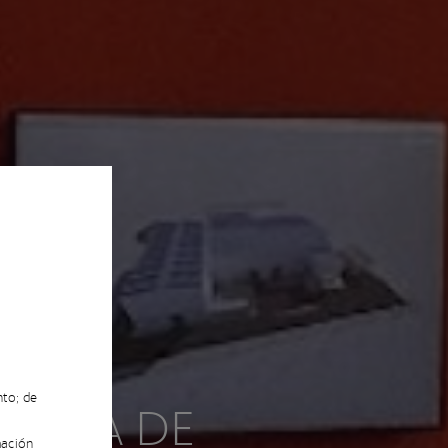
nto; de
LOGÍA DE
ación,