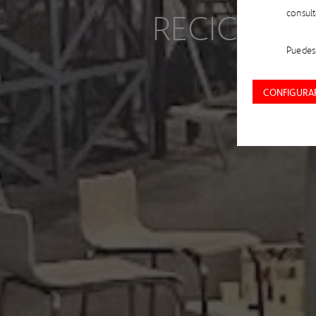
RECICLAJE
consul
Puedes 
CONFIGURAR