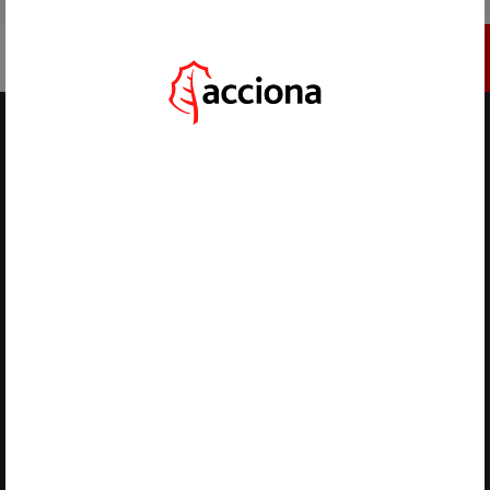
IR A ACCIONA.COM
INSCRÍBETE
HOME
/
ACTUALIDAD
/
ACCIONA DESARROLLA UN SISTEMA QUE PREDICE LA CALIDAD DEL AGUA DE MAR
EN DESALINIZADORAS
VOLVER
08 DE ABRIL, 2025
ACCIONA DESARROLLA UN
SISTEMA QUE PREDICE LA
CALIDAD DEL AGUA DE MAR EN
DESALINIZADORAS