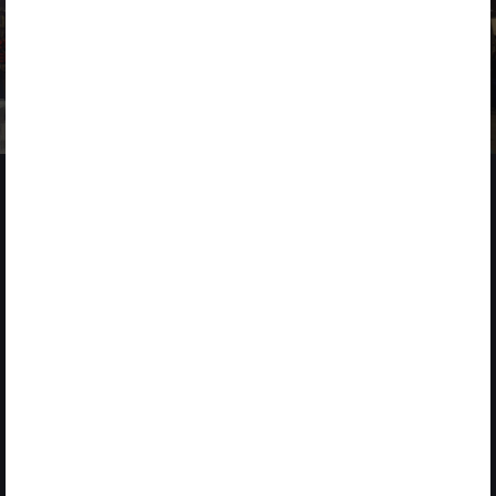
2 MARZO 2026
ACCIONA impulsa la innovación en 4YFN dentro del Mobile
World Congress
2025
CORPORATE STARTUP STARS
Global Award