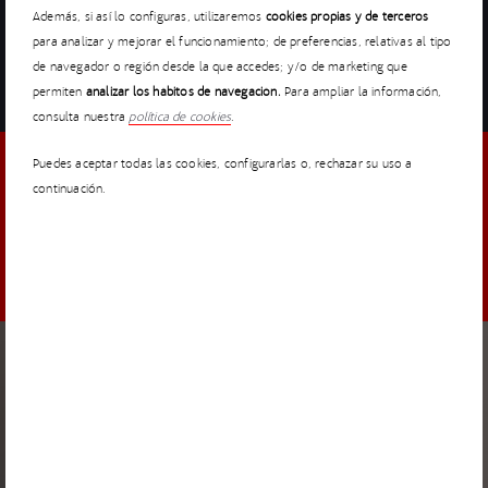
Además, si así lo configuras, utilizaremos
cookies propias y de terceros
para analizar y mejorar el funcionamiento; de preferencias, relativas al tipo
de navegador o región desde la que accedes; y/o de marketing que
COMPARTIR
NEWSLETTER
permiten
analizar los hábitos de navegación.
Para ampliar la información,
consulta nuestra
política de cookies
.
Puedes aceptar todas las cookies, configurarlas o, rechazar su uso a
continuación.
DESCUBRE LO MÁS DESTACADO
MANTENTE ACTUALIZADO
NOTICIAS
17 MARZO 2026
I’MNOVATION 2026 amplía el plazo de su convocatoria
hasta el 30 de abril