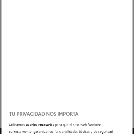
plantas desalinizadoras, sino que contribuye a prolongar su
vida útil y a utilizar de manera más eficiente el agua y la
energía empleadas, garantizando el suministro de agua
limpia y accesible. Mejora la rentabilidad de las inversiones
realizadas y promueve la construcción de infraestructuras
resilientes que puedan adaptarse a los desafíos que plantean
el cambio climático y otros fenómenos meteorológicos
extremos.
Tras el éxito de la instalación en RAF 3, ACCIONA trabaja en
una nueva versión del modelo para optimizar su
funcionamiento con vistas a implementarlo en más plantas
desalinizadoras a escala mundial. La integración de este
sistema de predicción representa un nuevo estándar
tecnológico que consolida el liderazgo de ACCIONA en el
sector.
TU PRIVACIDAD NOS IMPORTA
Utilizamos
cookies necesarias
para que el sitio web funcione
correctamente, garantizando funcionalidades básicas y de seguridad.