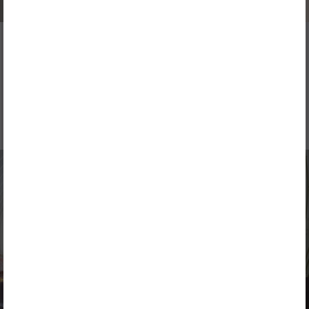
NOTICIAS
5 MARZO 2026
I’MNOVATION no tiene fronteras: cómo colaborar con
ACCIONA desde cualquier parte del mundo
NOTICIAS
3 MARZO 2026
GEPRODE – Predicción geológica avanzada para proyectos
de tunelización con TBM
NOTICIAS