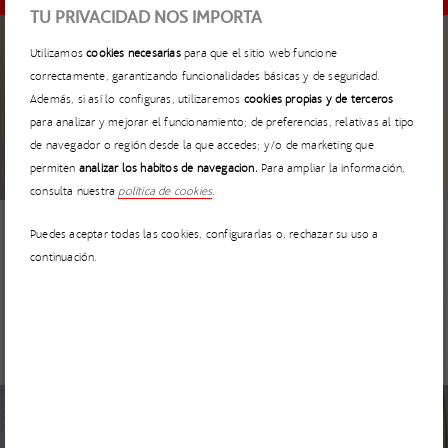
TU PRIVACIDAD NOS IMPORTA
Utilizamos
cookies necesarias
para que el sitio web funcione
NOTICIAS
17 MARZO 2026
correctamente, garantizando funcionalidades básicas y de seguridad.
Además, si así lo configuras, utilizaremos
cookies propias y de terceros
I’MNOVATION 2026 amplía el plazo de su convocatoria
para analizar y mejorar el funcionamiento; de preferencias, relativas al tipo
hasta el 30 de abril
de navegador o región desde la que accedes; y/o de marketing que
permiten
analizar los hábitos de navegación.
Para ampliar la información,
consulta nuestra
política de cookies
.
Puedes aceptar todas las cookies, configurarlas o, rechazar su uso a
NOTICIAS
5 MARZO 2026
continuación.
I’MNOVATION no tiene fronteras: cómo colaborar con
ACCIONA desde cualquier parte del mundo
NOTICIAS
3 MARZO 2026